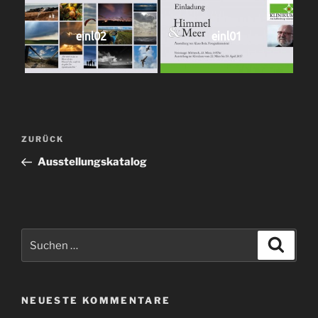
einl02
einl01
Beitragsnavigation
Vorheriger
ZURÜCK
Beitrag
Ausstellungskatalog
Suche
Suche
nach:
NEUESTE KOMMENTARE